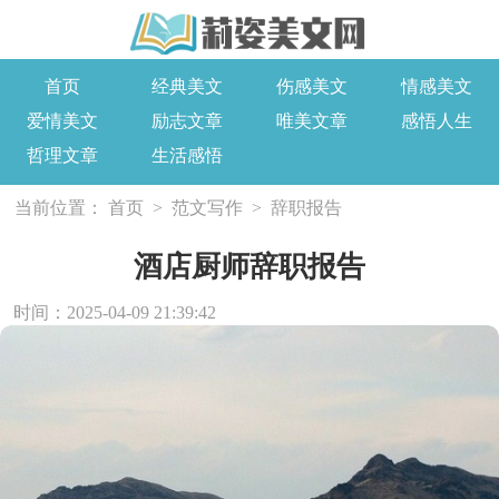
首页
经典美文
伤感美文
情感美文
爱情美文
励志文章
唯美文章
感悟人生
哲理文章
生活感悟
当前位置：
首页
>
范文写作
>
辞职报告
酒店厨师辞职报告
时间：2025-04-09 21:39:42