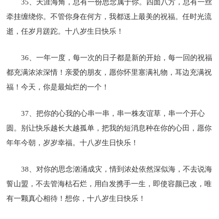
35、天涯海角，总有一份思念属于你。四面八方，总有一丝
牵挂缠绕你。不管你身在何方，我都送上最美的祝福。任时光流
逝，任岁月蹉跎。十八岁生日快乐！
36、一年一度，每一次的日子都是新的开始，每一回的祝福
都充满浓浓深情！亲爱的朋友，愿你怀里塞满礼物，耳边充满祝
福！今天，你是最灿烂的一个！
37、把你的心我的心串一串，串一株友谊草，串一个开心
圆。别让快乐越长大越孤单，把我的短消息种在你的心田，愿你
年年今朝，岁岁幸福。十八岁生日快乐！
38、对你的思念汹涌成灾，情到浓处依然深似海，不去说海
誓山盟，不去管海枯石烂，用白发携手一生，即使容颜已改，唯
有一颗真心相待！想你，十八岁生日快乐！