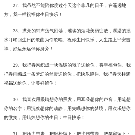
27、我虽然不能陪你度过今天这个非凡的日子，在遥远地
方，我一样祝福你生日快乐！
28、洪亮的钟声荡气回荡，璀璨的烟花美丽绽放，潺潺的溪
水叮咚回生日的歌曲为你歌唱。祝你生日快乐，人生路上平安吉
祥，好运永远伴你身旁！
29、我把春风织成一块温暖的毯子送给你，将幸福包住。我
把春雨编成一条梦幻的丝带送给你，把快乐缠住。我把春天挂满
祝福送给你，让美好留住！
30、我喜欢用眼睛想你的黑发，用耳朵想你的声音，用笔想
你的名字；用沉默想你的动静，用失眠想你的梦境，用欢乐想你
的微笑，用蜡烛想你的生日：生日快乐！
31、把压力带走，把轻松留下；把忧伤带走，把笑容留下；