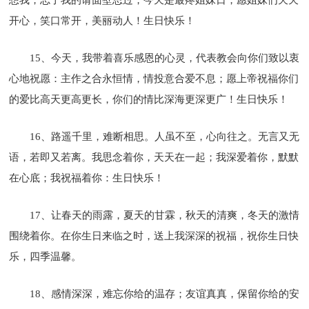
开心，笑口常开，美丽动人！生日快乐！
15、今天，我带着喜乐感恩的心灵，代表教会向你们致以衷
心地祝愿：主作之合永恒情，情投意合爱不息；愿上帝祝福你们
的爱比高天更高更长，你们的情比深海更深更广！生日快乐！
16、路遥千里，难断相思。人虽不至，心向往之。无言又无
语，若即又若离。我思念着你，天天在一起；我深爱着你，默默
在心底；我祝福着你：生日快乐！
17、让春天的雨露，夏天的甘霖，秋天的清爽，冬天的激情
围绕着你。在你生日来临之时，送上我深深的祝福，祝你生日快
乐，四季温馨。
18、感情深深，难忘你给的温存；友谊真真，保留你给的安