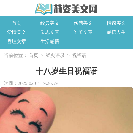
首页
经典美文
伤感美文
情感美文
爱情美文
励志文章
唯美文章
感悟人生
哲理文章
生活感悟
当前位置：
首页
>
经典语录
>
祝福语
十八岁生日祝福语
时间：2025-02-04 19:26:59