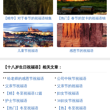
【精华】对于春节的祝福语锦集
【热门】春节的贺卡的祝福语锦
七篇
集七篇
儿童节祝福语
感恩节的祝福语
【十八岁生日祝福语】相关文章：
给老师的感恩节祝福语
公司中秋节祝福语
父亲节祝福语
父亲节的祝福语
【精】冬至祝福语12篇
妇女节祝福语
护士节祝福语
38妇女节祝福语
【热门】冬至祝福语
【热】冬至祝福语