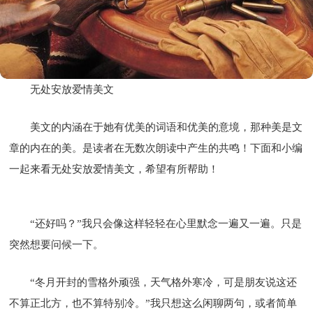
无处安放爱情美文
美文的内涵在于她有优美的词语和优美的意境，那种美是文
章的内在的美。是读者在无数次朗读中产生的共鸣！下面和小编
一起来看无处安放爱情美文，希望有所帮助！
“还好吗？”我只会像这样轻轻在心里默念一遍又一遍。只是
突然想要问候一下。
“冬月开封的雪格外顽强，天气格外寒冷，可是朋友说这还
不算正北方，也不算特别冷。”我只想这么闲聊两句，或者简单