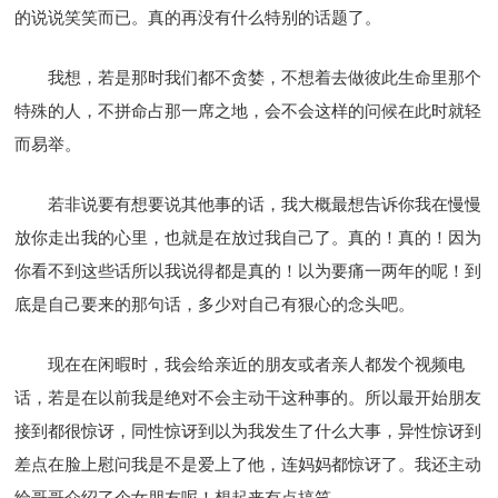
的说说笑笑而已。真的再没有什么特别的话题了。
我想，若是那时我们都不贪婪，不想着去做彼此生命里那个
特殊的人，不拼命占那一席之地，会不会这样的问候在此时就轻
而易举。
若非说要有想要说其他事的话，我大概最想告诉你我在慢慢
放你走出我的心里，也就是在放过我自己了。真的！真的！因为
你看不到这些话所以我说得都是真的！以为要痛一两年的呢！到
底是自己要来的那句话，多少对自己有狠心的念头吧。
现在在闲暇时，我会给亲近的朋友或者亲人都发个视频电
话，若是在以前我是绝对不会主动干这种事的。所以最开始朋友
接到都很惊讶，同性惊讶到以为我发生了什么大事，异性惊讶到
差点在脸上慰问我是不是爱上了他，连妈妈都惊讶了。我还主动
给哥哥介绍了个女朋友呢！想起来有点搞笑。