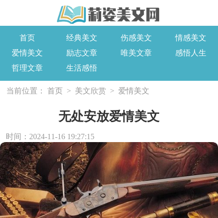
首页
经典美文
伤感美文
情感美文
爱情美文
励志文章
唯美文章
感悟人生
哲理文章
生活感悟
当前位置：
首页
>
美文欣赏
>
爱情美文
无处安放爱情美文
时间：2024-11-16 19:27:15