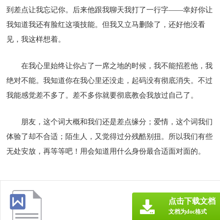
到差点让我忘记你。后来他跟我聊天我打了一行字——幸好你让
我知道我还有脸红这项技能。但我又立马删除了，还好他没看
见，我这样想着。
在我心里始终让你占了一席之地的时候，我不能招惹他，我
绝对不能。我知道你在我心里还没走，起码没有彻底消失。不过
我能感觉差不多了。差不多你就要彻底教会我放过自己了。
朋友，这个词大概和我们还是差点缘分；爱情，这个词我们
体验了却不合适；陌生人，又觉得过分残酷别扭。所以我们有些
无处安放，再等等吧！用会知道用什么身份最合适面对面的。
点击下载文档
文档为doc格式